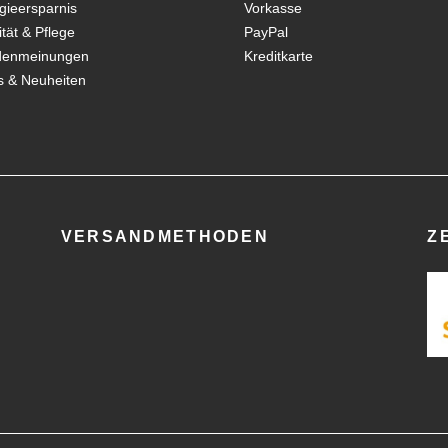
gieersparnis
Vorkasse
ität & Pflege
PayPal
denmeinungen
Kreditkarte
 & Neuheiten
VERSANDMETHODEN
Z