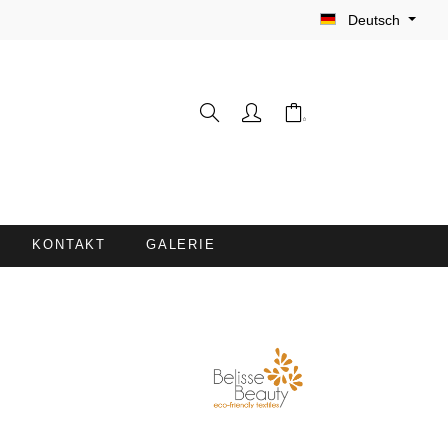
Deutsch
KONTAKT
GALERIE
WASCHHANDSCHUHE
FRISEURUMHÄNGE /
FÄRBESCHÜRZEN
LIEGENBEZÜGE MIT
NASENÖFFNUNG