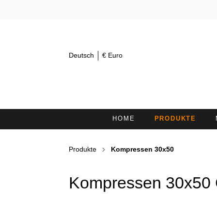
Deutsch
€ Euro
HOME
PRODUKTE
AUGENTÜCHER 30X15
K
Produkte
Kompressen 30x50
KOSMETIKSTIRNBÄNDER /
H
HAARBÄNDER
Kompressen 30x50
DUSCHTÜCHER
L