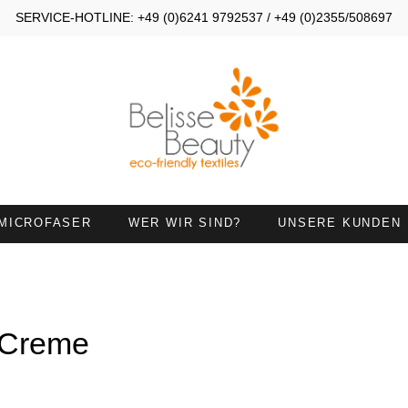
SERVICE-HOTLINE: +49 (0)6241 9792537 / +49 (0)2355/508697
MICROFASER
WER WIR SIND?
UNSERE KUNDEN
OMPRESSEN 30X40
KOMPRESSEN 30X50
ANDTÜCHER 45X90
HANDTÜCHER MIT
HALSAUSSCHNITT
 Creme
IEGETÜCHER
HANDTUCH 50X100 MIT
NASENÖFFNUNG