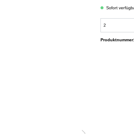
ADEMÄNTEL COMFORT
BADEMÄNTEL NEW GENERA
Sofort verfügba
OODIE KUSCHELDECKEN
KUSCHELDECKEN LIGHT
USCHELDECKEN CORD OPTIK
KUSCHELDECKEN MIT
Produktnummer
FELLOPTIK
OLIERTÜCHER
SALE %