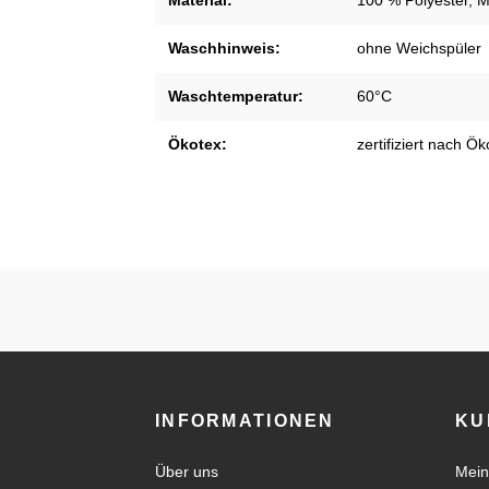
Material:
100 % Polyester, M
Waschhinweis:
ohne Weichspüler
Waschtemperatur:
60°C
Ökotex:
zertifiziert nach Ö
INFORMATIONEN
KU
Über uns
Mein