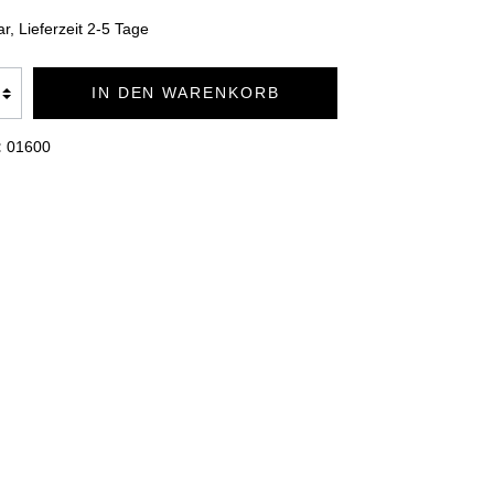
TION
BADEMÄNTEL DUO SOFT
r, Lieferzeit 2-5 Tage
IN DEN WARENKORB
KUSCHELDECKEN PREMIUM
:
01600
KUSCHELDECKEN CASHMERE
FEELING