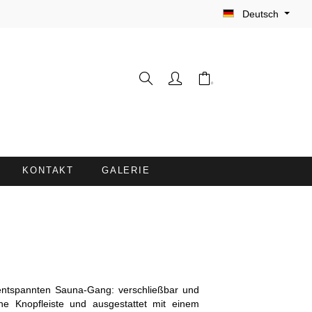
Deutsch
KONTAKT
GALERIE
WASCHHANDSCHUHE
FRISEURUMHÄNGE /
FÄRBESCHÜRZEN
LIEGENBEZÜGE MIT
n entspannten Sauna-Gang: verschließbar und
NASENÖFFNUNG
eine Knopfleiste und ausgestattet mit einem