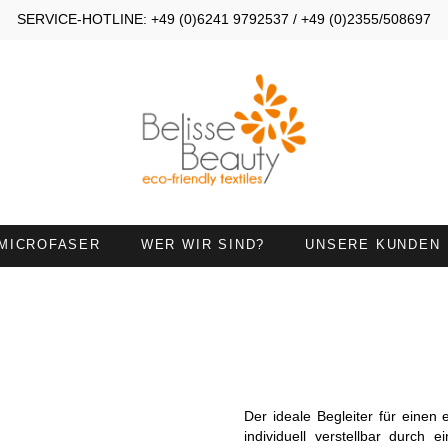
SERVICE-HOTLINE: +49 (0)6241 9792537 / +49 (0)2355/508697
MICROFASER
WER WIR SIND?
UNSERE KUNDEN
OMPRESSEN 30X40
KOMPRESSEN 30X50
ANDTÜCHER 45X90
HANDTÜCHER MIT
HALSAUSSCHNITT
IEGETÜCHER
HANDTUCH 50X100 MIT
Der ideale Begleiter für eine
NASENÖFFNUNG
individuell verstellbar durch 