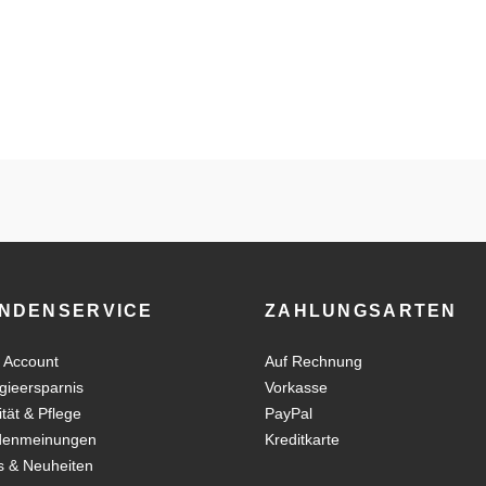
NDENSERVICE
ZAHLUNGSARTEN
 Account
Auf Rechnung
gieersparnis
Vorkasse
ität & Pflege
PayPal
denmeinungen
Kreditkarte
 & Neuheiten