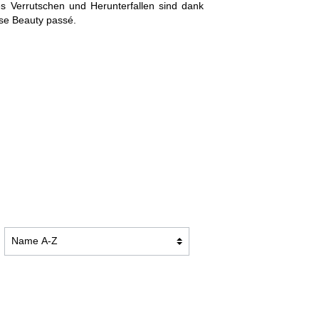
 Verrutschen und Herunterfallen sind dank
TION
BADEMÄNTEL DUO SOFT
se Beauty passé.
KUSCHELDECKEN PREMIUM
KUSCHELDECKEN CASHMERE
FEELING