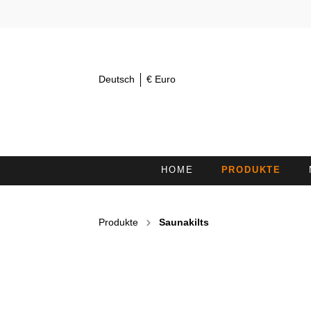
Deutsch
€ Euro
HOME
PRODUKTE
AUGENTÜCHER 30X15
K
Produkte
Saunakilts
KOSMETIKSTIRNBÄNDER /
H
HAARBÄNDER
DUSCHTÜCHER
L