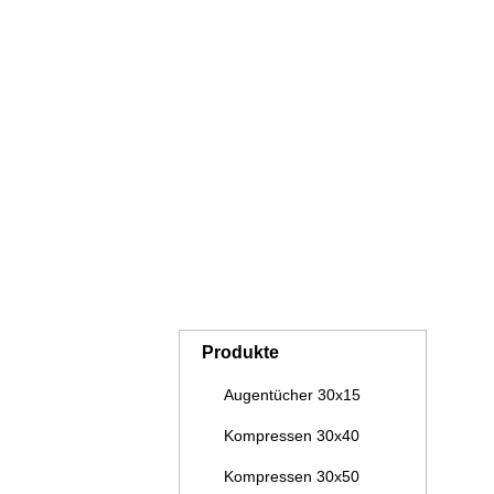
LIEGENBEZÜGE OHNE
B
NASENÖFFNUNG
SAUNAKILTS
H
KUSCHELDECKEN PREMIUM
K
CASHMERE FEELING
KISSEN UND NACKENROLLEN
P
Produkte
Augentücher 30x15
Kompressen 30x40
Kompressen 30x50