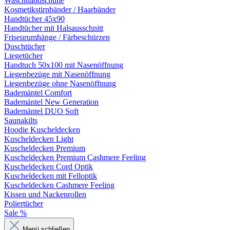
Waschhandschuhe
Kosmetikstirnbänder / Haarbänder
Handtücher 45x90
Handtücher mit Halsausschnitt
Friseurumhänge / Färbeschürzen
Duschtücher
Liegetücher
Handtuch 50x100 mit Nasenöffnung
Liegenbezüge mit Nasenöffnung
Liegenbezüge ohne Nasenöffnung
Bademäntel Comfort
Bademäntel New Generation
Bademäntel DUO Soft
Saunakilts
Hoodie Kuscheldecken
Kuscheldecken Light
Kuscheldecken Premium
Kuscheldecken Premium Cashmere Feeling
Kuscheldecken Cord Optik
Kuscheldecken mit Felloptik
Kuscheldecken Cashmere Feeling
Kissen und Nackenrollen
Poliertücher
Sale %
Menü schließen