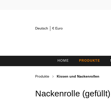
Deutsch
€ Euro
HOME
PRODUKTE
AUGENTÜCHER 30X15
K
Produkte
Kissen und Nackenrollen
KOSMETIKSTIRNBÄNDER /
H
HAARBÄNDER
Nackenrolle (gefüllt
DUSCHTÜCHER
L