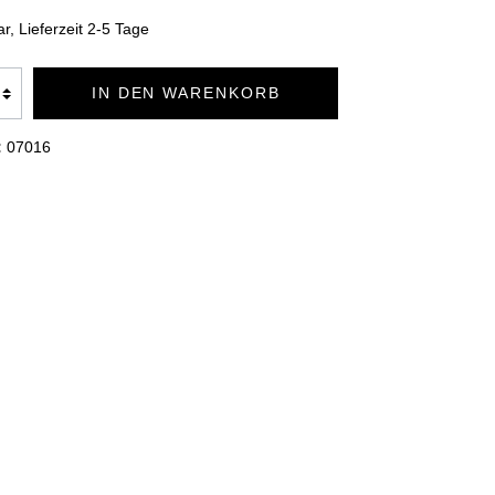
TION
BADEMÄNTEL DUO SOFT
r, Lieferzeit 2-5 Tage
IN DEN WARENKORB
KUSCHELDECKEN PREMIUM
:
07016
KUSCHELDECKEN CASHMERE
FEELING