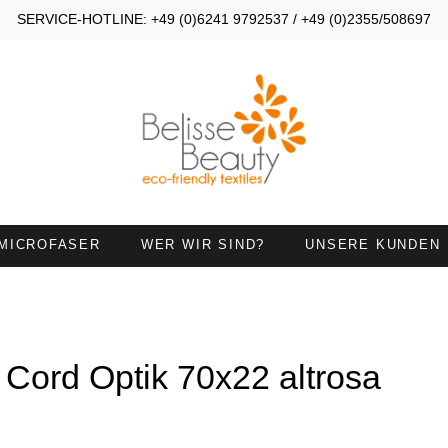
SERVICE-HOTLINE: +49 (0)6241 9792537 / +49 (0)2355/508697
MICROFASER
WER WIR SIND?
UNSERE KUNDEN
OMPRESSEN 30X40
KOMPRESSEN 30X50
ANDTÜCHER 45X90
HANDTÜCHER MIT
HALSAUSSCHNITT
) Cord Optik 70x22 altrosa
IEGETÜCHER
HANDTUCH 50X100 MIT
NASENÖFFNUNG