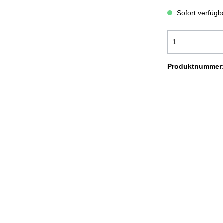
ADEMÄNTEL COMFORT
BADEMÄNTEL NEW GENERA
Sofort verfügba
OODIE KUSCHELDECKEN
KUSCHELDECKEN LIGHT
USCHELDECKEN CORD OPTIK
KUSCHELDECKEN MIT
Produktnummer
FELLOPTIK
OLIERTÜCHER
SALE %